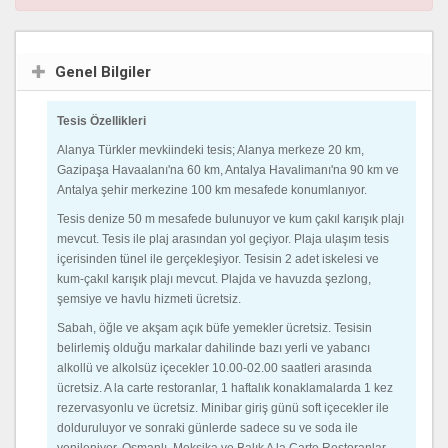
Genel Bilgiler
Tesis Özellikleri
Alanya Türkler mevkiindeki tesis; Alanya merkeze 20 km,
Gazipaşa Havaalanı'na 60 km, Antalya Havalimanı'na 90 km ve
Antalya şehir merkezine 100 km mesafede konumlanıyor.
Tesis denize 50 m mesafede bulunuyor ve kum çakıl karışık plajı
mevcut. Tesis ile plaj arasından yol geçiyor. Plaja ulaşım tesis
içerisinden tünel ile gerçekleşiyor. Tesisin 2 adet iskelesi ve
kum-çakıl karışık plajı mevcut. Plajda ve havuzda şezlong,
şemsiye ve havlu hizmeti ücretsiz.
Sabah, öğle ve akşam açık büfe yemekler ücretsiz. Tesisin
belirlemiş olduğu markalar dahilinde bazı yerli ve yabancı
alkollü ve alkolsüz içecekler 10.00-02.00 saatleri arasında
ücretsiz. A la carte restoranlar, 1 haftalık konaklamalarda 1 kez
rezervasyonlu ve ücretsiz. Minibar giriş günü soft içecekler ile
dolduruluyor ve sonraki günlerde sadece su ve soda ile
yenileniyor. Osmanlı, Meksika ve Balık A la Carte Restoranlar,