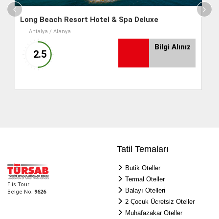
Long Beach Resort Hotel & Spa Deluxe
Lo
Antalya / Alanya
z
Bilgi Alınız
2.5
Tatil Temaları
Butik Oteller
Termal Oteller
Elis Tour
Balayı Otelleri
Belge No:
9626
2 Çocuk Ücretsiz Oteller
Muhafazakar Oteller