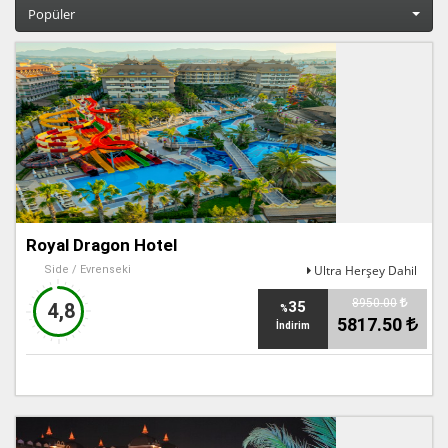
Popüler
Royal Dragon Hotel
Ultra Herşey Dahil
Side / Evrenseki
8950.00
35
4,8
%
5817.50
İndirim