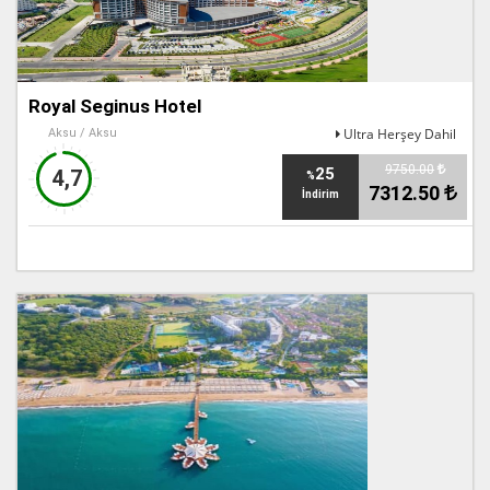
Royal Seginus Hotel
Ultra Herşey Dahil
Aksu / Aksu
9750.00
25
4,7
%
7312.50
İndirim