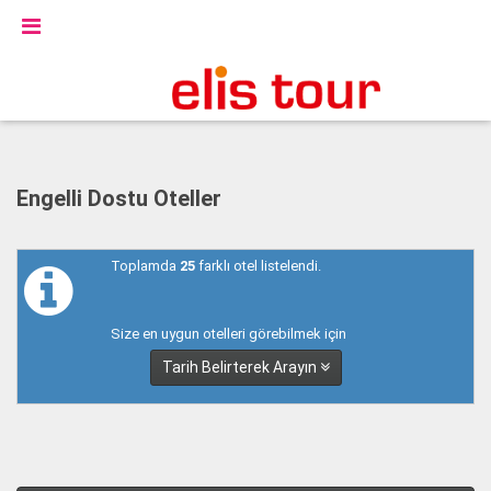
Engelli Dostu Oteller
Toplamda
25
farklı otel listelendi.
Size en uygun otelleri görebilmek için
Tarih Belirterek Arayın