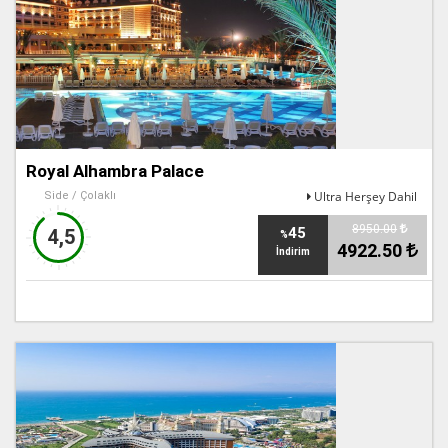
Royal Alhambra Palace
Ultra Herşey Dahil
Side / Çolaklı
8950.00
45
4,5
%
4922.50
İndirim