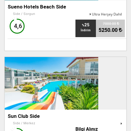
Sueno Hotels Beach Side
Ultra Herşey Dahil
Side / Sorgun
7000.00
25
4,6
%
5250.00
İndirim
Sun Club Side
Side / Merkez
Bilgi Alınız