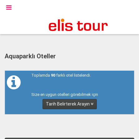
Aquaparklı Oteller
Toplamda
90
farklı otel listelendi.
Size en uygun otelleri görebilmek için
Tarih Belirterek Arayın