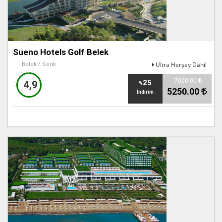
Sueno Hotels Golf Belek
Ultra Herşey Dahil
Belek / Serik
7000.00
25
4,9
%
5250.00
İndirim