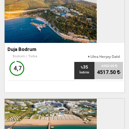
Duja Bodrum
Ultra Herşey Dahil
Bodrum / Torba
6950.00
35
4,7
%
4517.50
İndirim