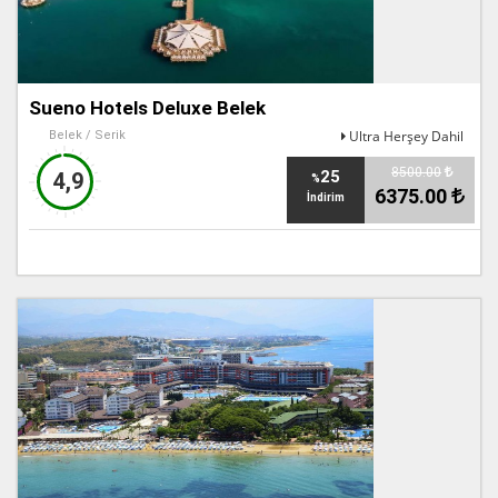
Sueno Hotels Deluxe Belek
Ultra Herşey Dahil
Belek / Serik
8500.00
25
4,9
%
6375.00
İndirim