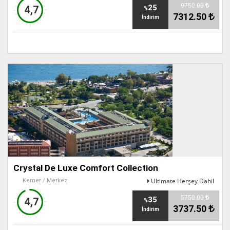
9750.00
25
4,7
%
7312.50
İndirim
Crystal De Luxe Comfort Collection
Ultimate Herşey Dahil
Kemer / Merkez
5750.00
35
4,7
%
3737.50
İndirim