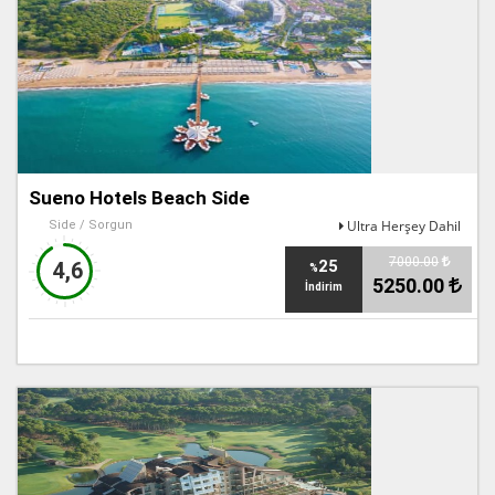
Sueno Hotels Beach Side
Ultra Herşey Dahil
Side / Sorgun
7000.00
25
4,6
%
5250.00
İndirim