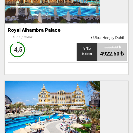
Royal Alhambra Palace
Ultra Herşey Dahil
Side / Çolaklı
8950.00
45
4,5
%
4922.50
İndirim