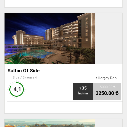
Sultan Of Side
Herşey Dahil
Side / Evrenseki
5000.00
35
4,1
%
3250.00
İndirim