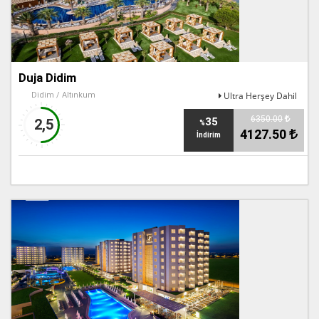
Duja Didim
Ultra Herşey Dahil
Didim / Altınkum
6350.00
35
2,5
%
4127.50
İndirim