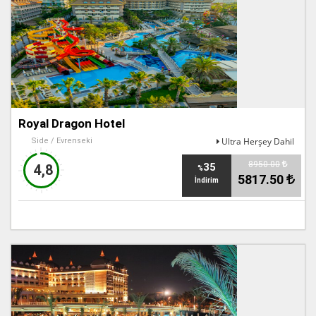
Royal Dragon Hotel
Ultra Herşey Dahil
Side / Evrenseki
8950.00
35
4,8
%
5817.50
İndirim