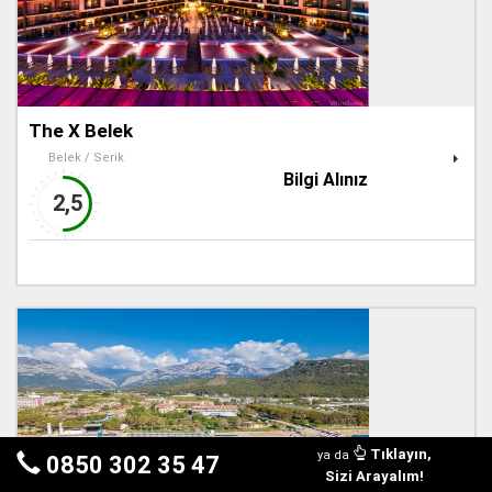
The X Belek
Belek / Serik
Bilgi Alınız
2,5
Tıklayın,
ya da
0850 302 35 47
Sizi Arayalım!