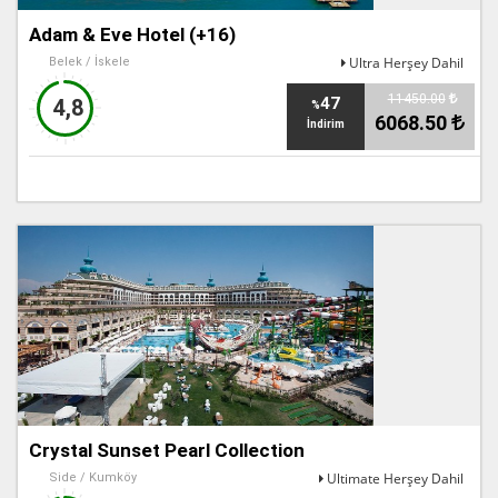
Adam & Eve Hotel (+16)
Ultra Herşey Dahil
Belek / İskele
11450.00
47
4,8
%
6068.50
İndirim
Crystal Sunset Pearl Collection
Ultimate Herşey Dahil
Side / Kumköy