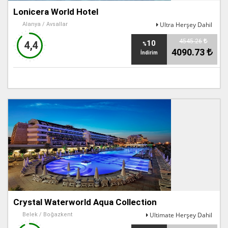
Lonicera World Hotel
Ultra Herşey Dahil
Alanya / Avsallar
4545.26
10
4,4
%
4090.73
İndirim
Crystal Waterworld Aqua Collection
Ultimate Herşey Dahil
Belek / Boğazkent