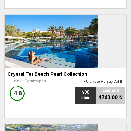
Crystal Tat Beach Pearl Collection
Ultimate Herşey Dahil
Belek / Üçkumtepesi
6800.00
30
4,8
%
4760.00
İndirim