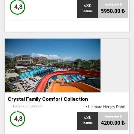
8500.00
30
4,8
%
5950.00
İndirim
Crystal Family Comfort Collection
Ultimate Herşey Dahil
Belek / Boğazkent
6000.00
30
4,8
%
4200.00
İndirim