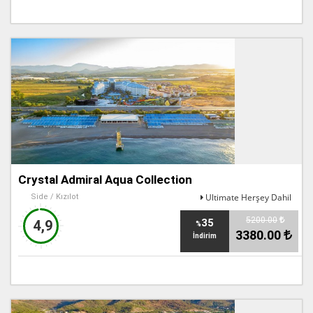
Crystal Admiral Aqua Collection
Ultimate Herşey Dahil
Side / Kızılot
5200.00
35
4,9
%
3380.00
İndirim