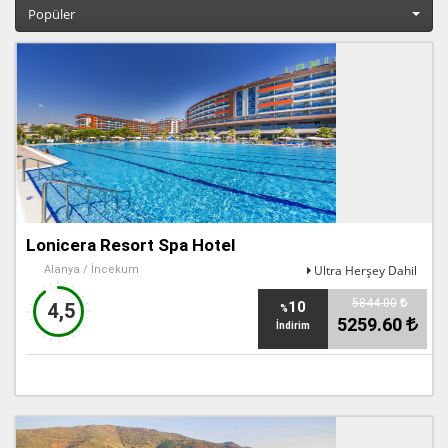
Popüler
Lonicera Resort Spa Hotel
Ultra Herşey Dahil
Alanya / İncekum
5844.00
10
4,5
%
5259.60
İndirim