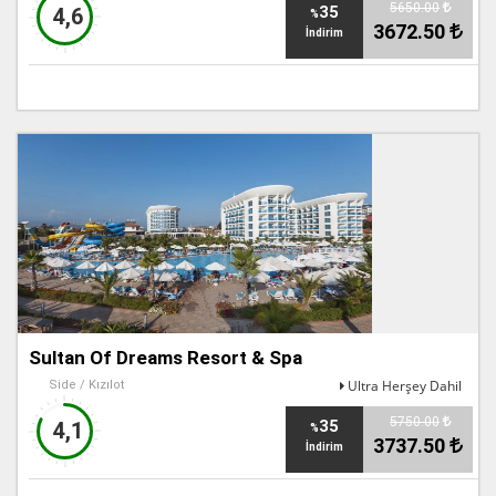
5650.00
35
4,6
%
3672.50
İndirim
Sultan Of Dreams Resort & Spa
Ultra Herşey Dahil
Side / Kızılot
5750.00
35
4,1
%
3737.50
İndirim