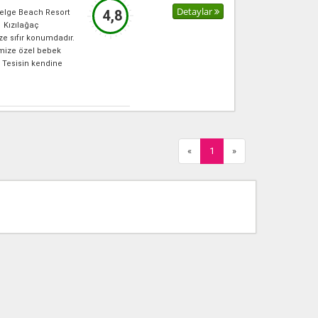
Detaylar
4,8
 Selge Beach Resort
 Kızılağaç
e sıfır konumdadır.
imize özel bebek
 Tesisin kendine
«
1
»