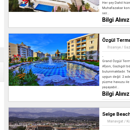
Her şey Dahil hiz
Muhafazakar kons
ser...
Bilgi Alınız
Özgül Terma
İhsaniye / Gaz
Grand Özgül Terma
Afyon, Gazlıgöl b
bulunmaktadır. Te
uygun değil. 2 ade
yüzme havuzu ile ke
yaşayabil...
Bilgi Alınız
Selge Beach
Manavgat / Kı