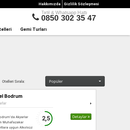
Hakkımızda
Gizlilik Sözleşmesi
Tatil
& Whatsapp Hattı
0850 302 35 47
telleri
Gemi Turları
Popüler
Otelleri Sırala:
tel Bodrum
rlar
Detaylar
2,5
 Bodrum’da Akyarlar
an Muhafazakar
rtlara uygun Alkolsüz