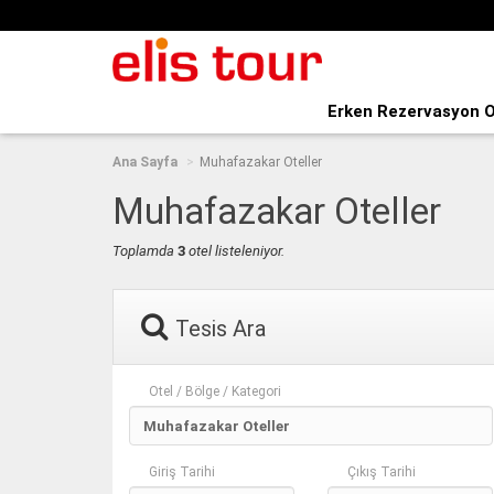
Erken Rezervasyon O
Ana Sayfa
Muhafazakar Oteller
Muhafazakar Oteller
Toplamda
3
otel listeleniyor.
Tesis Ara
Otel / Bölge / Kategori
Giriş Tarihi
Çıkış Tarihi