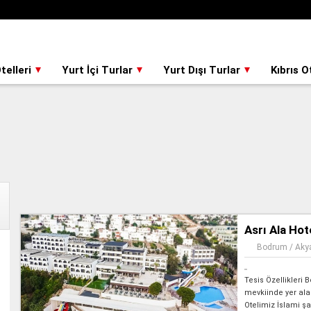
telleri
Yurt İçi Turlar
Yurt Dışı Turlar
Kıbrıs O
Asrı Ala Ho
Bodrum / Akya
Tesis Özellikleri
mevkiinde yer al
Otelimiz İslami şa