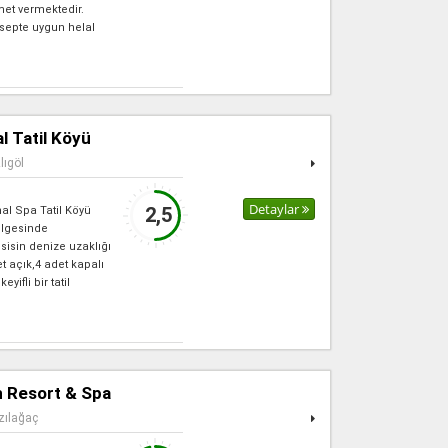
met vermektedir.
epte uygun helal
l Tatil Köyü
lıgöl
Detaylar
2,5
l Spa Tatil Köyü
ölgesinde
sisin denize uzaklığı
t açık,4 adet kapalı
yifli bir tatil
 Resort & Spa
zılağaç